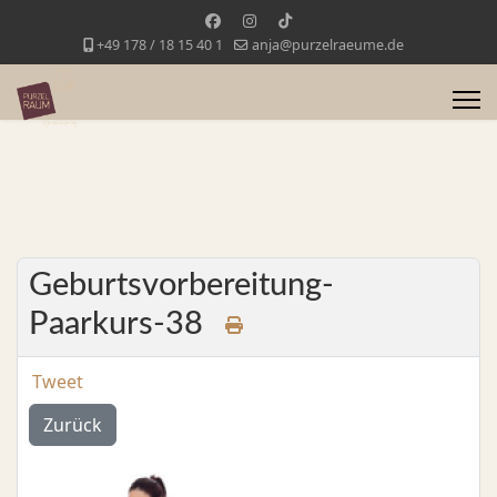
+49 178 / 18 15 40 1
anja@purzelraeume.de
Geburtsvorbereitung-
Paarkurs-38
Tweet
Zurück